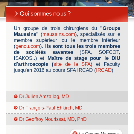
Qui sommes nous ?
Un groupe de trois chirurgiens du
"Groupe
Maussins"
(
maussins.com
), spécialisés sur le
membre supérieur ou le membre inférieur
(
genou.com
).
Ils sont tous les trois membres
de sociétés savantes
(SFA, SOFCOT,
ISAKOS..) et
Maître de stage pour le DIU
d'arthroscopie (
site de la SFA
) et Faculty
jusqu'en 2016 au cours SFA IRCAD (
IRCAD
)
Dr Julien Amzallag, MD
Dr François-Paul Ehkirch, MD
Dr Geoffroy Nourissat, MD, PhD
Le Groupe Maussins